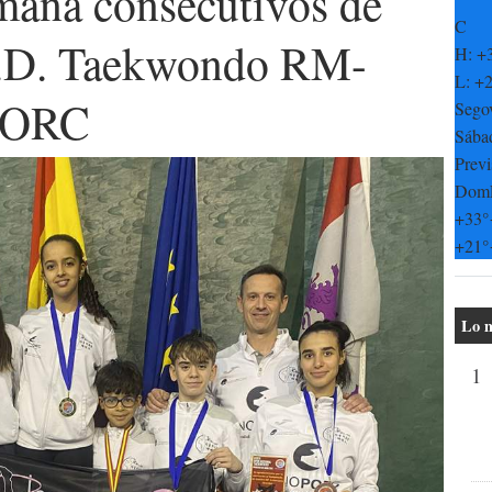
emana consecutivos de
C
 C.D. Taekwondo RM-
H:
+
L:
+
PORC
Sego
Sába
Previ
Dom
+
33°
+
21°
Lo m
1