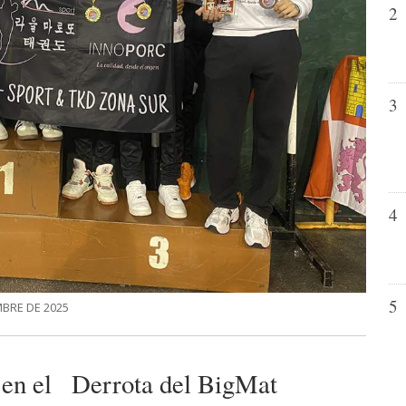
2
3
4
5
MBRE DE 2025
en el
Derrota del BigMat