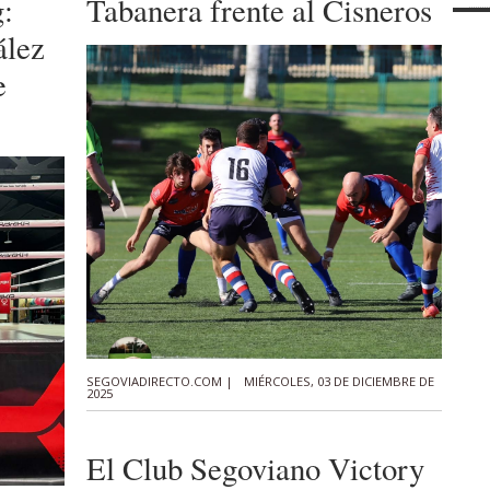
:
Tabanera frente al Cisneros
ález
e
SEGOVIADIRECTO.COM |
MIÉRCOLES, 03 DE DICIEMBRE DE
2025
El Club Segoviano Victory