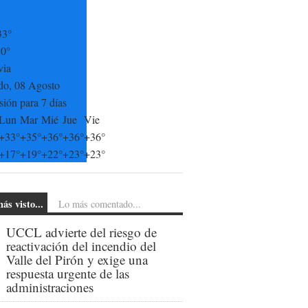
33°
20°
via
do, 08 Agosto
sión para 7 días
Lun
Mar
Mié
Jue
Vie
+
33°
+
35°
+
36°
+
36°
+
36°
+
17°
+
19°
+
22°
+
23°
+
23°
ás visto...
Lo más comentado...
UCCL advierte del riesgo de
reactivación del incendio del
Valle del Pirón y exige una
respuesta urgente de las
administraciones