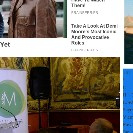
+
31
°
C
H:
+
L:
+
Sego
Vier
Previ
Jue