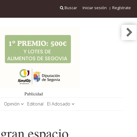
Buscar
Iniciar sesión
Regístrate
Publicidad
t
Opinión
Editorial
El Adosado
gran espacio