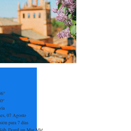
36°
20°
via
nes, 07 Agosto
sión para 7 días
Sáb
Dom
Lun
Mar
Mié