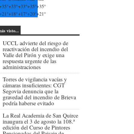
+
35°
+
33°
+
33°
+
35°
+
35°
+
21°
+
18°
+
17°
+
20°
+
21°
ás visto...
UCCL advierte del riesgo de
reactivación del incendio del
Valle del Pirón y exige una
respuesta urgente de las
administraciones
Torres de vigilancia vacías y
cámaras insuficientes: CGT
Segovia denuncia que la
gravedad del incendio de Brieva
podría haberse evitado
La Real Academia de San Quirce
inaugura el 3 de agosto la 108.ª
edición del Curso de Pintores
Pensionados del Paisaje de