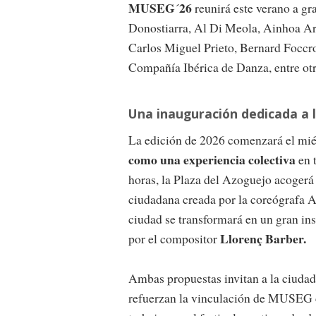
MUSEG
26
´
reunirá este verano a g
Donostiarra, Al Di Meola, Ainhoa Arte
Carlos Miguel Prieto, Bernard Foccro
Compañía Ibérica de Danza, entre otr
Una inauguración dedicada a 
La edición de 2026 comenzará el mié
como una experiencia colectiva
en t
horas, la Plaza del Azoguejo acogerá 
ciudadana creada por la coreógrafa Ag
ciudad se transformará en un gran i
Llorenç Barber.
por el compositor
Ambas propuestas invitan a la ciudada
refuerzan la vinculación de MUSEG co