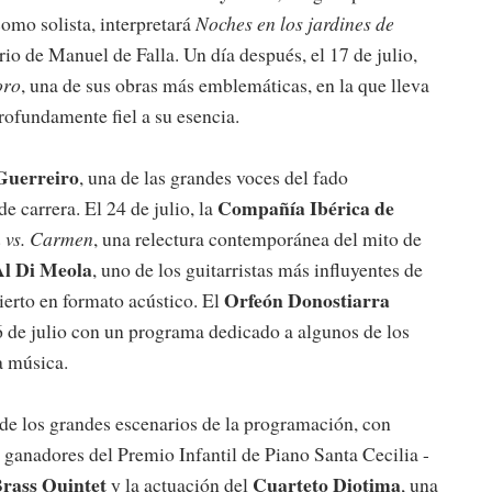
omo solista, interpretará
Noches en los jardines de
rio de Manuel de Falla. Un día después, el 17 de julio,
oro
, una de sus obras más emblemáticas, en la que lleva
profundamente fiel a su esencia.
Guerreiro
, una de las grandes voces del fado
Compañía Ibérica de
 carrera. El 24 de julio, la
 vs. Carmen
, una relectura contemporánea del mito de
Al Di Meola
, uno de los guitarristas más influyentes de
Orfeón Donostiarra
ierto en formato acústico. El
26 de julio con un programa dedicado a algunos de los
a música.
 de los grandes escenarios de la programación, con
 ganadores del Premio Infantil de Piano Santa Cecilia -
ass Quintet
Cuarteto Diotima
y la actuación del
, una