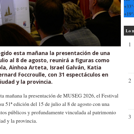
+
33°
+
19°
Lo m
1
ogido esta mañana la presentación de una
lio al 8 de agosto, reunirá a figuras como
la, Ainhoa Arteta, Israel Galván, Katia
ernard Foccroulle, con 31 espectáculos en
2
udad y la provincia.
sta mañana la presentación de MUSEG 2026, el Festival
u 51ª edición del 15 de julio al 8 de agosto con una
intos públicos y profundamente vinculada al patrimonio
3
dad y la provincia.