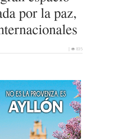
da por la paz,
nternacionales
|
835