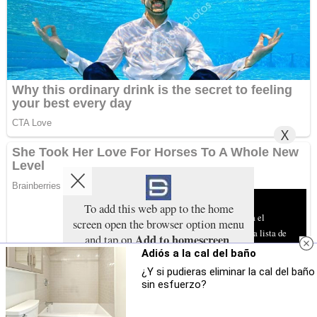
X
Aviso sobre el Uso de cookies:
To add this web app to the home
Utilizamos cookies nuestras y de terceros para el
screen open the browser option menu
funcionamiento del digital. Puedes consultar la lista de
Add to homescreen
and tap on
.
cookies y como desconectarlas.
Ver nuestra Política de
Adiós a la cal del baño
The menu can be accessed by pressing the
Privacidad y Cookies
menu hardware button if your device has one,
¿Y si pudieras eliminar la cal del baño
or by tapping the top right menu icon
.
sin esfuerzo?
Aceptar Cookies
Personalizar