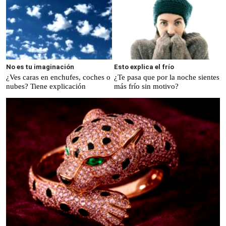
No es tu imaginación
Esto explica el frío
¿Ves caras en enchufes, coches o
¿Te pasa que por la noche sientes
nubes? Tiene explicación
más frío sin motivo?