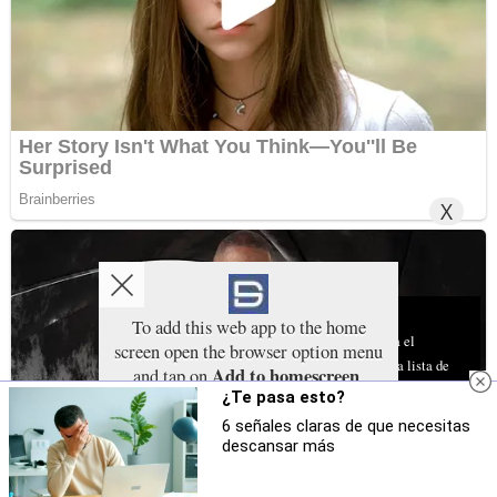
X
Aviso sobre el Uso de cookies:
To add this web app to the home
Utilizamos cookies nuestras y de terceros para el
screen open the browser option menu
funcionamiento del digital. Puedes consultar la lista de
Add to homescreen
and tap on
.
cookies y como desconectarlas.
Ver nuestra Política de
¿Te pasa esto?
The menu can be accessed by pressing the
Privacidad y Cookies
menu hardware button if your device has one,
6 señales claras de que necesitas
or by tapping the top right menu icon
.
descansar más
Aceptar Cookies
Personalizar