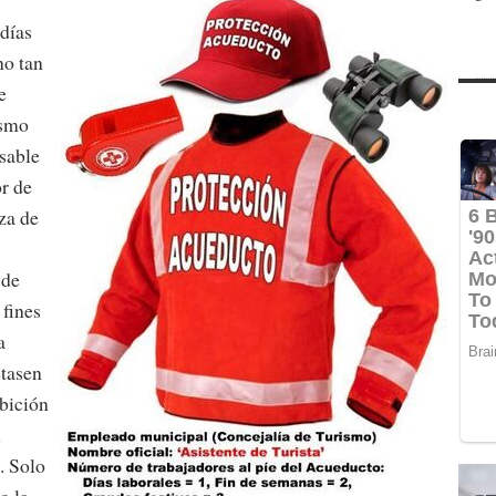
días
no tan
e
ismo
sable
or de
za de
 de
 fines
a
etasen
ibición
l
. Solo
o la