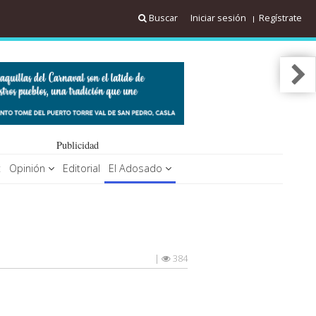
Buscar
Iniciar sesión
Regístrate
Publicidad
t
Opinión
Editorial
El Adosado
|
384