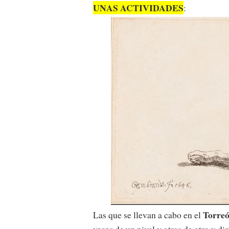
UNAS ACTIVIDADES
:
Torreó
Las que se llevan a cabo en el
veces de un nivel y otras de otro y di