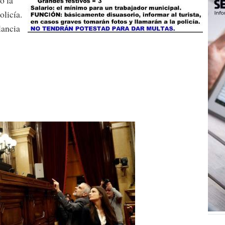
olicía.
lancia