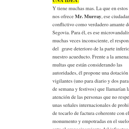
Y tiene muchas mas. La que en estos 
Mr. Murray
nos ofrece
, ese ciudada
conflictivo como verdadero amante d
Segovia. Para él, es ese microvandal
muchas veces inconsciente, el respon
del grave deterioro de la parte inferi
nuestro acueducto. Frente a la amena
multas que están considerando las
autoridades, é
l propone una dotación
vigilantes (uno para diario y dos para
de semana y festivos) que llamarían l
atención de las personas que no resp
unas señales internacionales de proh
de tocarlo de factura coherente con e
monumento y empotradas en el suelo
ante el empecinamiento del infractor 