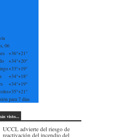
via
s, 06
nes
+
36°
+
21°
do
+
34°
+
20°
ingo
+
33°
+
19°
s
+
34°
+
18°
es
+
34°
+
19°
coles
+
35°
+
21°
sión para 7 días
ás visto...
UCCL advierte del riesgo de
reactivación del incendio del