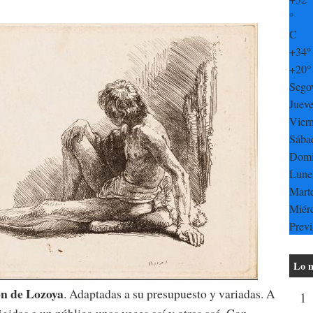
°
C
+
34°
+
20°
Sego
Jueve
Vier
Sába
Dom
Lune
Mart
Miér
Previ
Lo m
n de Lozoya
. Adaptadas a su presupuesto y variadas. A
1
rigidas a un público unas veces así y otras asá. Con